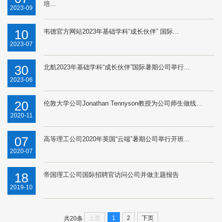
培...
2023-09
10
韦德官方网站2023年基础学科“成长伙伴” 国际...
2023-07
30
北航2023年基础学科“成长伙伴”国际暑期公司举行...
2023-06
20
伦敦大学公司Jonathan Tennyson教授为公司师生做线...
2020-11
07
高等理工公司2020年英国“云端”暑期公司举行开班...
2020-07
18
帝国理工公司国际招聘官访问公司并做主题报告
2019-10
上页
1
2
下页
共20条