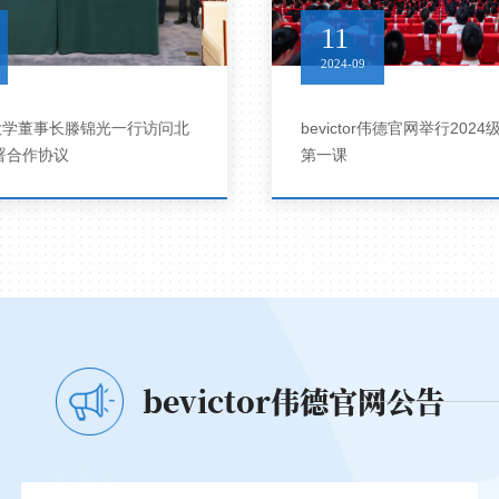
11
2024-09
大学董事长滕锦光一行访问北
bevictor伟德官网举行202
署合作协议
第一课
bevictor伟德官网公告