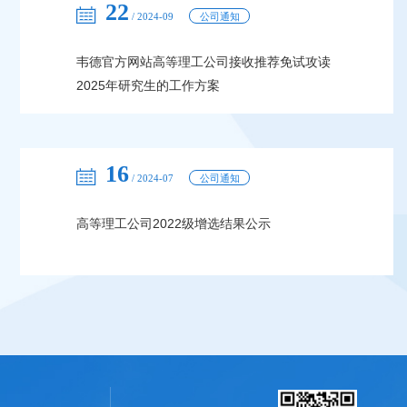
22
公司通知
/ 2024-09
韦德官方网站高等理工公司接收推荐免试攻读
2025年研究生的工作方案
16
公司通知
/ 2024-07
高等理工公司2022级增选结果公示