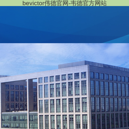
bevictor伟德官网-韦德官方网站